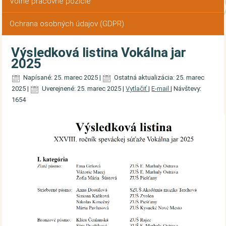
Voľné pracovné pozície
Ochrana osobných údajov (GDPR)
Výsledková listina Vokálna jar
2025
Napísané: 25. marec 2025
|
Ostatná aktualizácia: 25. marec
2025
|
Uverejnené: 25. marec 2025
|
Vytlačiť
|
E-mail
|
Návštevy:
1654