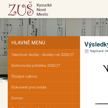
HLAVNÉ MENU
Výsledk
Napísané: 04
Talentové skúšky - školský rok 2026/27
Elektronická prihláška 2026/27
Štúdijné odbory
Elokované pracoviská
Domov