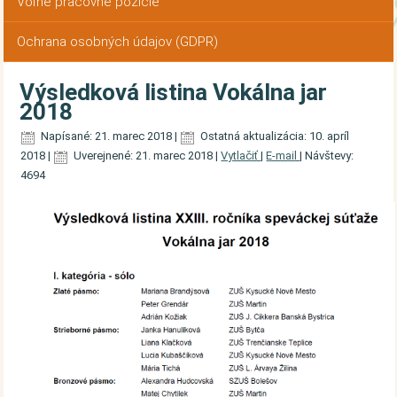
Voľné pracovné pozície
Ochrana osobných údajov (GDPR)
Výsledková listina Vokálna jar
2018
Napísané: 21. marec 2018
|
Ostatná aktualizácia: 10. apríl
2018
|
Uverejnené: 21. marec 2018
|
Vytlačiť
|
E-mail
|
Návštevy:
4694