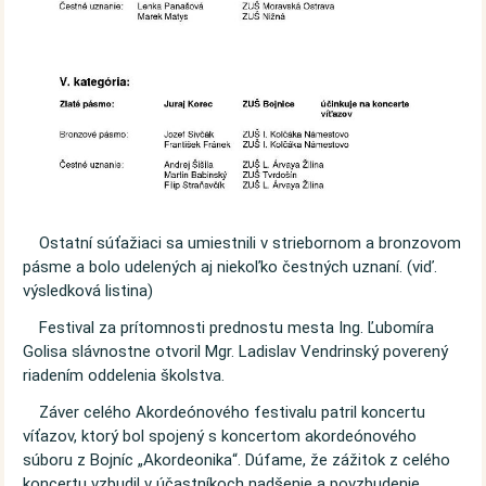
Ostatní súťažiaci sa umiestnili v striebornom a bronzovom
pásme a bolo udelených aj niekoľko čestných uznaní. (viď.
výsledková listina)
Festival za prítomnosti prednostu mesta Ing. Ľubomíra
Golisa slávnostne otvoril Mgr. Ladislav Vendrinský poverený
riadením oddelenia školstva.
Záver celého Akordeónového festivalu patril koncertu
víťazov, ktorý bol spojený s koncertom akordeónového
súboru z Bojníc „Akordeonika“. Dúfame, že zážitok z celého
koncertu vzbudil v účastníkoch nadšenie a povzbudenie