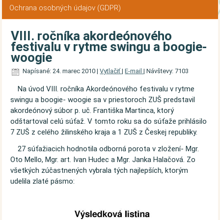
Ochrana osobných údajov (GDPR)
VIII. ročníka akordeónového
festivalu v rytme swingu a boogie-
woogie
Napísané: 24. marec 2010
|
Vytlačiť
|
E-mail
|
Návštevy: 7103
Na úvod VIII. ročníka Akordeónového festivalu v rytme
swingu a boogie- woogie sa v priestoroch ZUŠ predstavil
akordeónový súbor p. uč. Františka Martinca, ktorý
odštartoval celú súťaž. V tomto roku sa do súťaže prihlásilo
7 ZUŠ z celého žilinského kraja a 1 ZUŠ z Českej republiky.
27 súťažiacich hodnotila odborná porota v zložení- Mgr.
Oto Mello, Mgr. art. Ivan Hudec a Mgr. Janka Halačová. Zo
všetkých zúčastnených vybrala tých najlepších, ktorým
udelila zlaté pásmo: