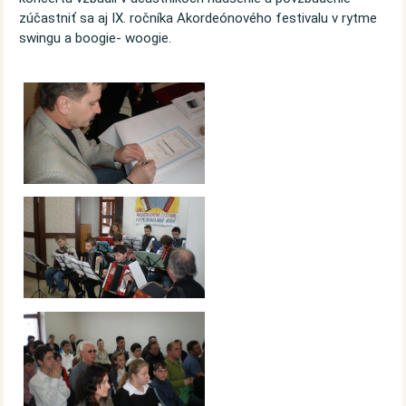
zúčastniť sa aj IX. ročníka Akordeónového festivalu v rytme
swingu a boogie- woogie.