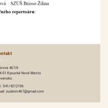
ontakt
úrova 467/6
4 01 Kysucké Nové Mesto
ovensko
l.: 041/4212106
ail: zusknm467@gmail.com