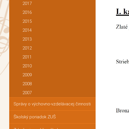
2017
2016
2015
2014
2013
2012
2011
2010
2009
2008
2007
Správy o výchovno-vzdelávacej činnosti
Školský poriadok ZUŠ