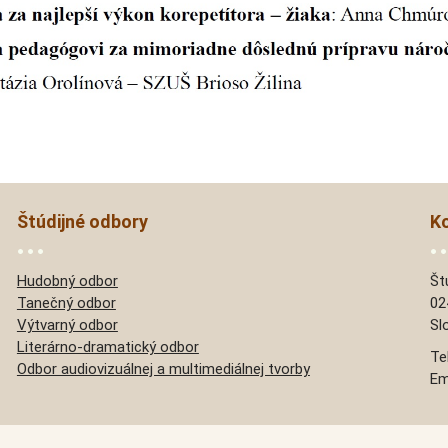
Štúdijné odbory
K
Hudobný odbor
Št
Tanečný odbor
02
Výtvarný odbor
Sl
Literárno-dramatický odbor
Te
Odbor audiovizuálnej a multimediálnej tvorby
Em