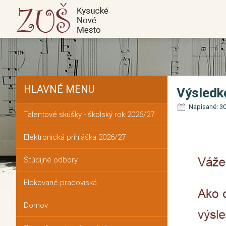
HLAVNÉ MENU
Výsledko
Napísané: 30
Talentové skúšky - školský rok 2026/27
Elektronická prihláška 2026/27
Štúdijné odbory
Elokované pracoviská
Domov